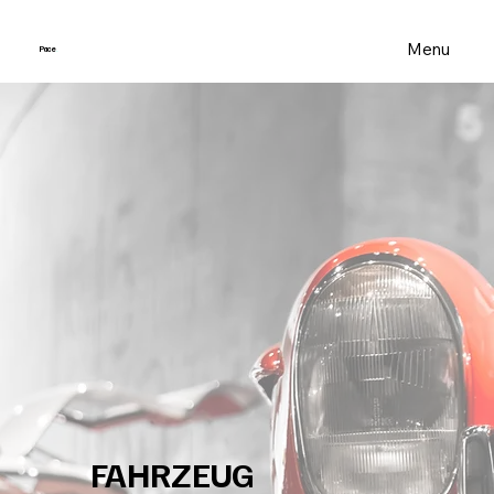
Menu
Pace
.
FAHRZEUG