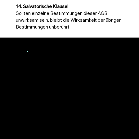
14. Salvatorische Klausel
Sollten einzelne Bestimmungen dieser AGB
unwirksam sein, bleibt die Wirksamkeit der übrigen
Bestimmungen unberührt.
Pace
.
Pace Delivery
Marktstraße 10
07589 Münchenbernsdorf
hello@pacedelivery.de
+49152 06920776
Startseite
Über Pace